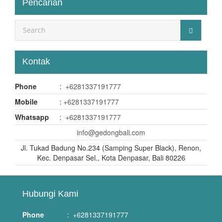
Pencarian
Kontak
Phone
:
+6281337191777
Mobile
:
+6281337191777
Whatsapp
:
+6281337191777
info@gedongbali.com
Jl. Tukad Badung No.234 (Samping Super Black), Renon,
Kec. Denpasar Sel., Kota Denpasar, Bali 80226
Hubungi Kami
Phone
:
+6281337191777