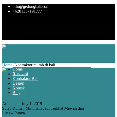
info@gedongbali.com
+6281337191777
Home
/
kontraktor murah di bali
Home
Renovasi
Kontraktor Bali
Design
Sulap Rumah Minimalis Jadi
Kontak
Terlihat Mewah dan Luas
Blog
Menu
At
Blog
on July 1, 2019
Sulap Rumah Minimalis Jadi Terlihat Mewah dan
Luas – Punya...