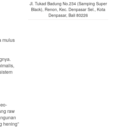
Jl. Tukad Badung No.234 (Samping Super
Black), Renon, Kec. Denpasar Sel., Kota
Denpasar, Bali 80226
ra mulus
ngnya.
imalis,
sistem
Neo-
ang raw
bangunan
g hening”