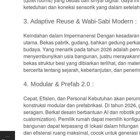
(quiet rooms) yang bebas dari sinyal digital. Gaya 
keteduhan dan koneksi sensorik yang dalam setelah s
3. Adaptive Reuse & Wabi-Sabi Modern :
Keindahan dalam Impermanensi Dengan kesadaran ek
utama. Bekas pabrik, gudang, bahkan gedung perkant
budaya. Yang menarik pada tahun 2026 adalah pernik
menyembunyikan usia bangunan, justru merayakannya
bekas struktur besi yang dibiarkan terlihat, dan mat
bercerita tentang sejarah, keberlanjutan, dan pene
4. Modular & Prefab 2.0 :
Cepat, Efisien, dan Personal Kebutuhan akan peru
konstruksi modular dan prefabrikasi. Di tahun 2026, 
seragam. Berkat desain berbantuan AI dan robotik pr
customization). Pemilik rumah dapat memilih konfiguras
bangunan dapat terpasang di lokasi dalam hitungan 
dan efisiensi ruang maksimal, cocok untuk generasi
…