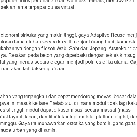
ini populer untuk perumahan dan wellness retreats, menawarkan
ekian lama terpapar dunia virtual.
onomi sirkular yang makin tinggi, gaya Adaptive Reuse menj
oran lama diubah secara kreatif menjadi ruang huni, komersial
ahannya dengan filosofi Wabi-Sabi dari Jepang. Arsitektur tid
. Retakan pada beton yang diperbaiki dengan teknik kintsug
erial yang menua secara elegan menjadi poin estetika utama. Ga
rimaan akan ketidaksempurnaan.
mahan yang terjangkau dan cepat mendorong inovasi besar dal
gaya ini masuk ke fase Prefab 2.0, di mana modul tidak lagi ka
esisi tinggi, modul dapat dikustomisasi secara massal (mass
i layout, fasad, dan fitur teknologi melalui platform digital, da
minggu. Gaya ini menawarkan estetika yang bersih, garis-garis 
 muda urban yang dinamis.