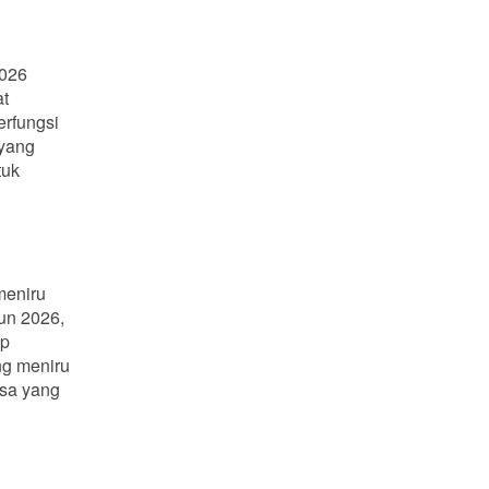
2026
at
berfungsi
 yang
tuk
meniru
hun 2026,
up
ng meniru
asa yang