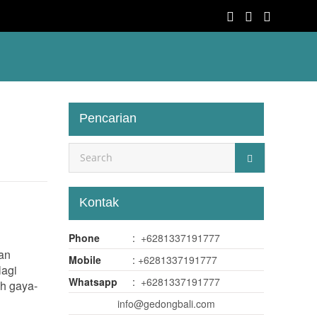
Pencarian
Kontak
Phone
:
+6281337191777
uan
Mobile
:
+6281337191777
lagi
Whatsapp
:
+6281337191777
ah gaya-
info@gedongbali.com