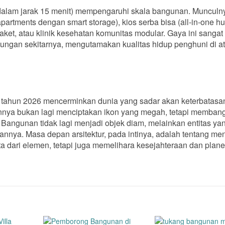
dalam jarak 15 menit) mempengaruhi skala bangunan. Munculny
-apartments dengan smart storage), kios serba bisa (all-in-one h
et, atau klinik kesehatan komunitas modular. Gaya ini sangat
gkungan sekitarnya, mengutamakan kualitas hidup penghuni di a
i tahun 2026 mencerminkan dunia yang sadar akan keterbatas
uannya bukan lagi menciptakan ikon yang megah, tetapi memban
. Bangunan tidak lagi menjadi objek diam, melainkan entitas ya
annya. Masa depan arsitektur, pada intinya, adalah tentang me
a dari elemen, tetapi juga memelihara kesejahteraan dan planet