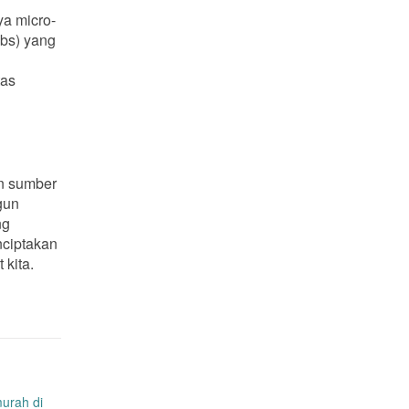
a micro-
ubs) yang
tas
an sumber
gun
ng
nciptakan
 kita.