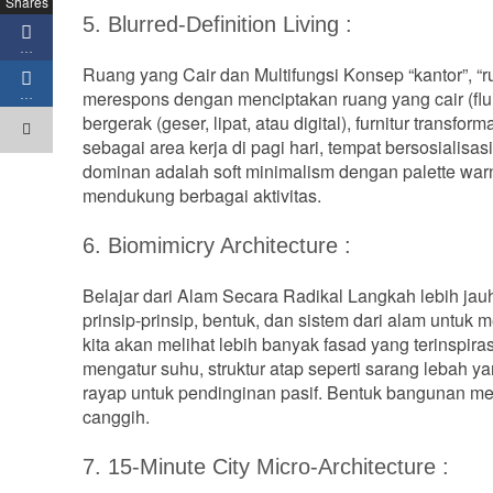
Shares
5. Blurred-Definition Living :
…
Ruang yang Cair dan Multifungsi Konsep “kantor”, “r
merespons dengan menciptakan ruang yang cair (flu
…
bergerak (geser, lipat, atau digital), furnitur transfo
sebagai area kerja di pagi hari, tempat bersosialisas
dominan adalah soft minimalism dengan palette war
mendukung berbagai aktivitas.
6. Biomimicry Architecture :
Belajar dari Alam Secara Radikal Langkah lebih ja
prinsip-prinsip, bentuk, dan sistem dari alam untuk
kita akan melihat lebih banyak fasad yang terinspir
mengatur suhu, struktur atap seperti sarang lebah y
rayap untuk pendinginan pasif. Bentuk bangunan me
canggih.
7. 15-Minute City Micro-Architecture :