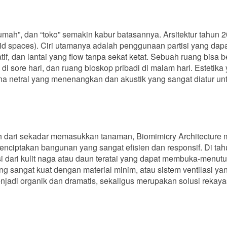
umah”, dan “toko” semakin kabur batasannya. Arsitektur tahun 
id spaces). Ciri utamanya adalah penggunaan partisi yang dap
rmatif, dan lantai yang flow tanpa sekat ketat. Sebuah ruang bisa 
i di sore hari, dan ruang bioskop pribadi di malam hari. Estetika
na netral yang menenangkan dan akustik yang sangat diatur un
uh dari sekadar memasukkan tanaman, Biomimicry Architecture 
 menciptakan bangunan yang sangat efisien dan responsif. Di ta
asi dari kulit naga atau daun teratai yang dapat membuka-menut
ang sangat kuat dengan material minim, atau sistem ventilasi ya
njadi organik dan dramatis, sekaligus merupakan solusi rekay