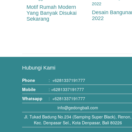
Motif Rumah Modern
Desain Bangunan
Yang Banyak Disukai
2022
Sekarang
Hubungi Kami
Phone
:
+6281337191777
Mobile
:
+6281337191777
Whatsapp
:
+6281337191777
info@gedongbali.com
Jl. Tukad Badung No.234 (Samping Super Black), Renon,
Kec. Denpasar Sel., Kota Denpasar, Bali 80226