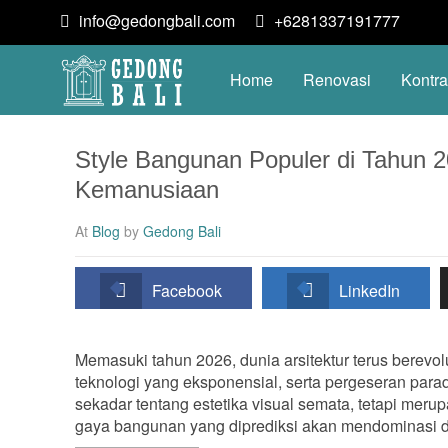
info@gedongbali.com
+6281337191777
Home
Renovasi
Kontra
Style Bangunan Populer di Tahun 20
Kemanusiaan
At
Blog
by
Gedong Bali
Facebook
LinkedIn
Memasuki tahun 2026, dunia arsitektur terus berev
teknologi yang eksponensial, serta pergeseran para
sekadar tentang estetika visual semata, tetapi meru
gaya bangunan yang diprediksi akan mendominasi 