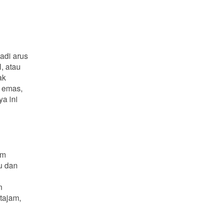
adi arus
, atau
ak
i emas,
ya ini
am
ku dan
n
tajam,