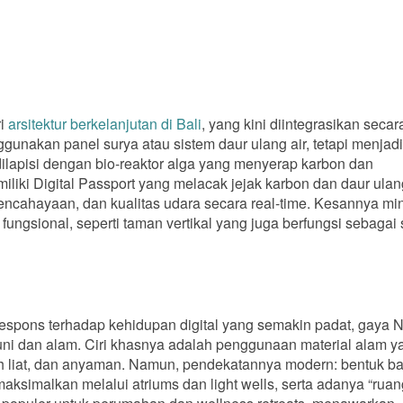
ri
arsitektur berkelanjutan di Bali
, yang kini diintegrasikan seca
gunakan panel surya atau sistem daur ulang air, tetapi menjadi
lapisi dengan bio-reaktor alga yang menyerap karbon dan
iliki Digital Passport yang melacak jejak karbon dan daur ula
ncahayaan, dan kualitas udara secara real-time. Kesannya min
ungsional, seperti taman vertikal yang juga berfungsi sebagai 
espons terhadap kehidupan digital yang semakin padat, gaya 
i dan alam. Ciri khasnya adalah penggunaan material alam y
tanah liat, dan anyaman. Namun, pendekatannya modern: bentuk 
aksimalkan melalui atriums dan light wells, serta adanya “ruan