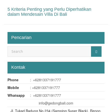
5 Kriteria Penting yang Perlu Diperhatikan
dalam Mendesain Villa Di Bali
Pencarian
Kontak
Phone
:
+6281337191777
Mobile
:
+6281337191777
Whatsapp
:
+6281337191777
info@gedongbali.com
Jl. Tukad Badung No.234 (Samping Super Black), Renon,