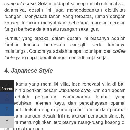
compact house
. Selain terdapat konsep rumah minimalis di
dalamnya, desain ini juga mengedepankan efektivitas
ruangan. Menyiasati lahan yang terbatas, rumah dengan
konsep ini akan menyatukan beberapa ruangan dengan
fungsi berbeda dalam satu ruangan sekaligus.
Furnitur yang dipakai dalam desain ini biasanya adalah
furnitur khusus berdesain canggih serta tentunya
multifungsi. Contohnya adalah tempat tidur lipat dan
coffee
table
yang dapat beralihfungsi menjadi meja kerja.
4.
Japanese Style
Bagi kamu yang memiliki villa, jasa renovasi villa di bali
…
Shares
bisa nih diberikan desain
Japanese style.
Ciri dari desain
ini adalah
perpaduan warna-warna lembut yang
…
meneduhkan, elemen kayu, dan pencahayaan optimal
menjadi. Terkait dengan penempatan furnitur dan perabot
…
di dalam ruangan, desain ini melakukan penataan simetris.
Hal ini memungkinkan terciptanya ruang-ruang kosong di
setiap sisi ruangan.