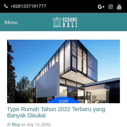
+6281337191777
Menu
Type Rumah Tahun 2022 Terbaru yang
Banyak Disukai
At
Blog
on July 14, 2022