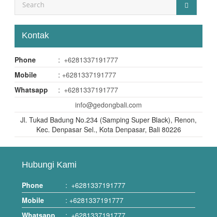
Kontak
Phone
:
+6281337191777
Mobile
:
+6281337191777
Whatsapp
:
+6281337191777
info@gedongbali.com
Jl. Tukad Badung No.234 (Samping Super Black), Renon,
Kec. Denpasar Sel., Kota Denpasar, Bali 80226
Hubungi Kami
Phone
:
+6281337191777
Mobile
:
+6281337191777
Whatsapp
:
+6281337191777