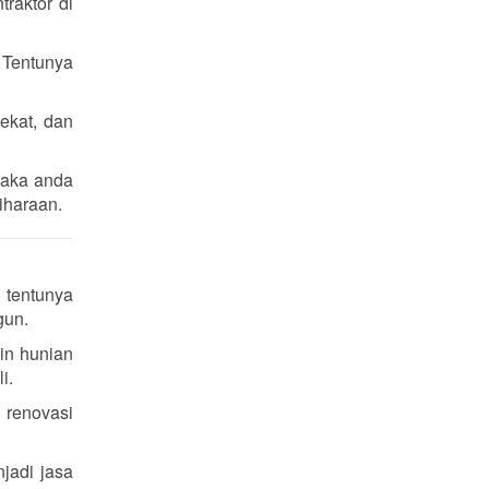
raktor di
 Tentunya
ekat, dan
maka anda
iharaan.
 tentunya
gun.
in hunian
i.
 renovasi
jadi jasa