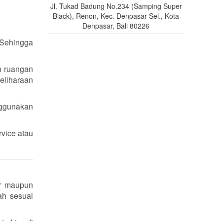
Jl. Tukad Badung No.234 (Samping Super
Black), Renon, Kec. Denpasar Sel., Kota
Denpasar, Bali 80226
 Sehingga
h ruangan
eliharaan
nggunakan
rvice atau
or maupun
ah sesuai