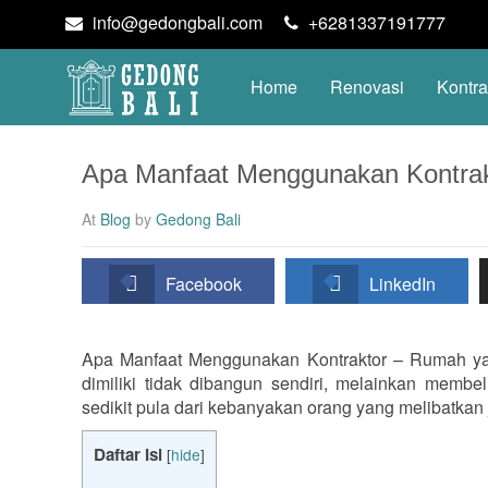
info@gedongbali.com
+6281337191777
Home
Renovasi
Kontra
Apa Manfaat Menggunakan Kontrak
At
Blog
by
Gedong Bali
Facebook
LinkedIn
Apa Manfaat Menggunakan Kontraktor – Rumah yan
dimiliki tidak dibangun sendiri, melainkan memb
sedikit pula dari kebanyakan orang yang melibatkan ja
Daftar Isi
[
hide
]