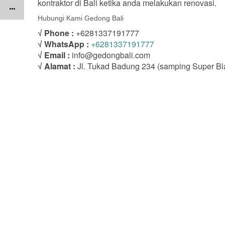
kontraktor di Bali ketika anda melakukan renovasi.
Hubungi Kami Gedong Bali
√ Phone :
+6281337191777
√ WhatsApp :
+6281337191777
√ Email :
info@gedongbali.com
√ Alamat :
Jl. Tukad Badung 234 (samping Super Bl