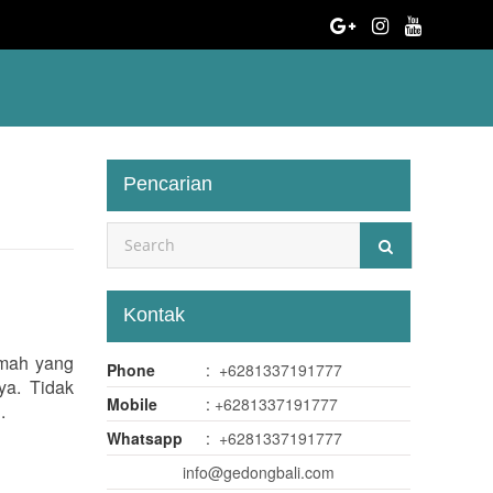
Pencarian
Kontak
umah yang
Phone
:
+6281337191777
ya. Tidak
Mobile
:
+6281337191777
.
Whatsapp
:
+6281337191777
info@gedongbali.com