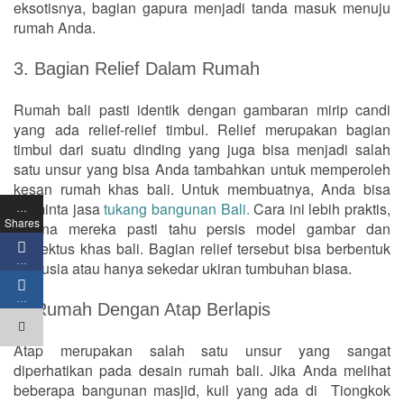
eksotisnya, bagian gapura menjadi tanda masuk menuju
rumah Anda.
3. Bagian Relief Dalam Rumah
Rumah bali pasti identik dengan gambaran mirip candi
yang ada relief-relief timbul. Relief merupakan bagian
timbul dari suatu dinding yang juga bisa menjadi salah
satu unsur yang bisa Anda tambahkan untuk memperoleh
kesan rumah khas bali. Untuk membuatnya, Anda bisa
meminta jasa
tukang bangunan Bali.
Cara ini lebih praktis,
…
Shares
karena mereka pasti tahu persis model gambar dan
arsitektus khas bali. Bagian relief tersebut bisa berbentuk
…
manusia atau hanya sekedar ukiran tumbuhan biasa.
…
4. Rumah Dengan Atap Berlapis
Atap merupakan salah satu unsur yang sangat
diperhatikan pada desain rumah bali. Jika Anda melihat
beberapa bangunan masjid, kuil yang ada di Tiongkok