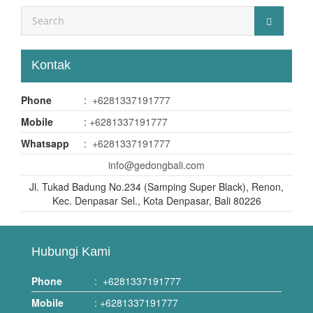
Kontak
Phone
:
+6281337191777
Mobile
:
+6281337191777
Whatsapp
:
+6281337191777
info@gedongbali.com
Jl. Tukad Badung No.234 (Samping Super Black), Renon,
Kec. Denpasar Sel., Kota Denpasar, Bali 80226
Hubungi Kami
Phone
:
+6281337191777
Mobile
:
+6281337191777