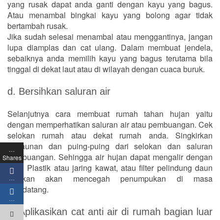
yang rusak dapat anda ganti dengan kayu yang bagus.
Atau menambal bingkai kayu yang bolong agar tidak
bertambah rusak.
Jika sudah selesai menambal atau menggantinya, jangan
lupa diamplas dan cat ulang. Dalam membuat jendela,
sebaiknya anda memilih kayu yang bagus terutama bila
tinggal di dekat laut atau di wilayah dengan cuaca buruk.
d. Bersihkan saluran air
Selanjutnya cara membuat rumah tahan hujan yaitu
dengan memperhatikan saluran air atau pembuangan. Cek
selokan rumah atau dekat rumah anda. Singkirkan
dedaunan dan puing-puing dari selokan dan saluran
…
pembuangan. Sehingga air hujan dapat mengalir dengan
Shares
baik. Plastik atau jaring kawat, atau filter pelindung daun
selokan akan mencegah penumpukan di masa
…
mendatang.
…
e. Aplikasikan cat anti air di rumah bagian luar